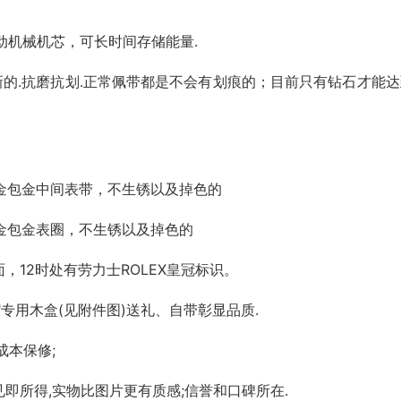
自动机械机芯，可长时间存储能量.
新的.抗磨抗划.正常佩带都是不会有划痕的；目前只有钻石才能达
术。
K黄金包金中间表带，不生锈以及掉色的
黄金包金表圈，不生锈以及掉色的
12时处有劳力士ROLEX皇冠标识。
X"专用木盒(见附件图)送礼、自带彰显品质.
成本保修;
即所得,实物比图片更有质感;信誉和口碑所在.