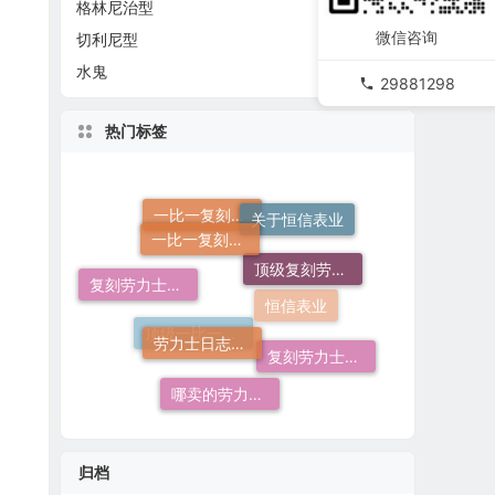
格林尼治型
微信咨询
切利尼型
水鬼
29881298
热门标签
一比一复刻劳力士
关于恒信表业
顶级复刻劳力士手表
一比一复刻劳力士手表
复刻劳力士一般多少钱
劳力士日志哪个厂仿好
恒信表业
复刻劳力士手表
顶级一比一复刻劳力士手表价格
哪卖的劳力士日志36高仿好
归档