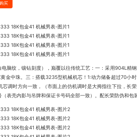
购买
 灰白电脑纹，镶钻刻度），巅覆以往传统工艺：一：采用904L精
8K黄金中珠。三：搭载3235型机械机芯！1:动力储备超过70小
:机芯调时方向一致，（市面上的仿机调时是大拇指往下拉，长荣
号（表壳内影与吊牌和保证卡号码全部一致）。配长荣防伪和包