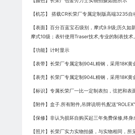
【颜色】长荣厂包金劳力士实物拍摄如图所示
【机芯】 搭载CR长荣厂专属定制版高端3235
【表面】百分百蓝宝石级别，摩式9.9级;历久如
摩式10级；表针使用Traser技术,专业的制表技
【功能】计时显示
【表带】长荣厂专属定制904L精钢，采用18
【表壳】长荣厂专属定制904L精钢，采用18K
【标识】专属长荣厂一比一定制表扣，弦把和表面，
【附件】盒子.所有附件,吊牌说明书;配送"ROLE
【保修】非认为损坏自购买起三年免费保修,终身
【照片】长荣厂实力实物拍摄，与实物相同，所见