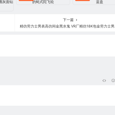
下一篇
精仿劳力士男表高仿间金黑水鬼 VR厂精仿18K包金劳力士男表高仿水鬼116613-LN-97203 黑盘腕表(间金黑)