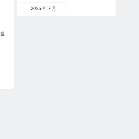
2025 年 7 月
含