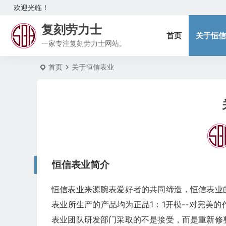
欢迎光临！
复刻劳力士
首页
关于恒信
一家专注复刻劳力士网站。
首页
关于恒信表业
恒信表业简介
恒信表业来源腕表爱好者的共同缔造，恒信表业
表业所生产的产品均为正品1：1开模--对完美
表业团队研发部门采取的不是接受，而是重新修