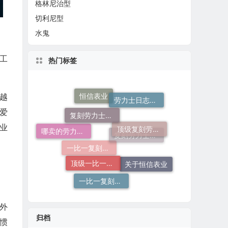
格林尼治型
切利尼型
水鬼
工
热门标签
越
恒信表业
劳力士日志哪个厂仿好
复刻劳力士手表
爱
顶级复刻劳力士手表
表业
哪卖的劳力士日志36高仿好
复刻劳力士一般多少钱
顶级一比一复刻劳力士手表价格
一比一复刻劳力士手表
关于恒信表业
一比一复刻劳力士
外
归档
惯