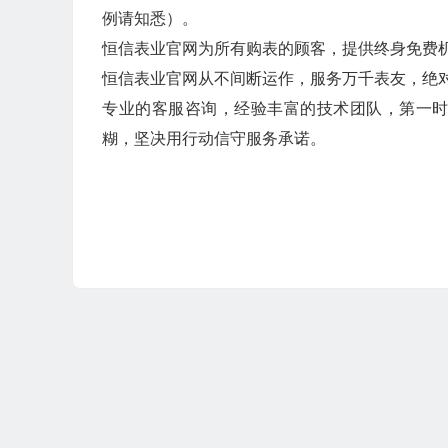
例请知悉）。
恒信表业官网为所有购表的顾客，提供终身免费
恒信表业官网从不间断运作，服务万千表友，绝
专业的客服咨询，经验丰富的技术团队，第一
糊，坚决用行动信守服务承诺。