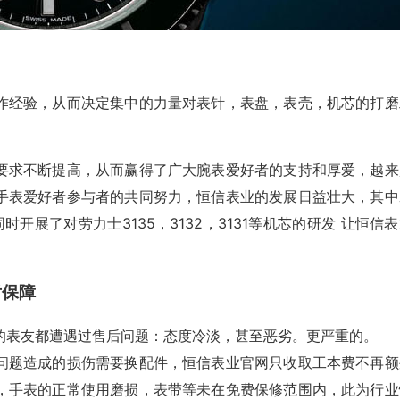
作经验，从而决定集中的力量对表针，表盘，表壳，机芯的打磨
要求不断提高，从而赢得了广大腕表爱好者的支持和厚爱，越来
手表爱好者参与者的共同努力，恒信表业的发展日益壮大，其中
时开展了对劳力士3135，3132，3131等机芯的研发 让恒信
后保障
的表友都遭遇过售后问题：态度冷淡，甚至恶劣。更严重的。
问题造成的损伤需要换配件，恒信表业官网只收取工本费不再额
，手表的正常使用磨损，表带等未在免费保修范围内，此为行业