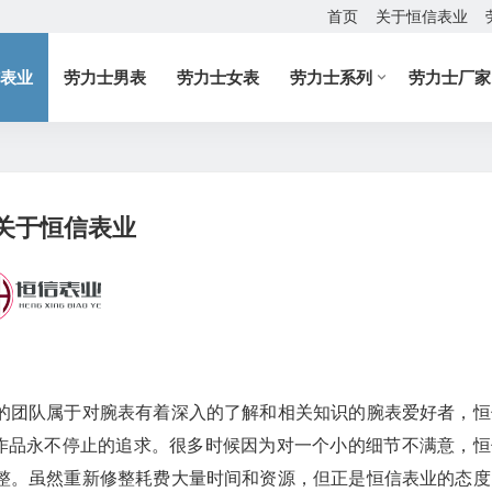
首页
关于恒信表业
表业
劳力士男表
劳力士女表
劳力士系列
劳力士厂家
关于恒信表业
的团队属于对腕表有着深入的了解和相关知识的腕表爱好者，恒
的作品永不停止的追求。很多时候因为对一个小的细节不满意，恒
整。虽然重新修整耗费大量时间和资源，但正是恒信表业的态度