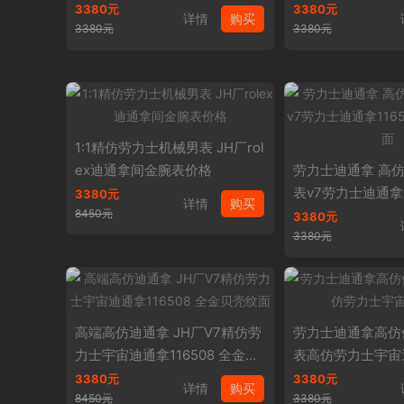
3380元
3380元
详情
购买
3380元
3380元
1:1精仿劳力士机械男表 JH厂rol
ex迪通拿间金腕表价格
劳力士迪通拿 高仿 
表v7劳力士迪通拿1
3380元
详情
购买
8450元
贝壳纹面
3380元
3380元
高端高仿迪通拿 JH厂V7精仿劳
劳力士迪通拿高仿价
力士宇宙迪通拿116508 全金贝
表高仿劳力士宇宙
壳纹面
3380元
3380元
详情
购买
8450元
3380元