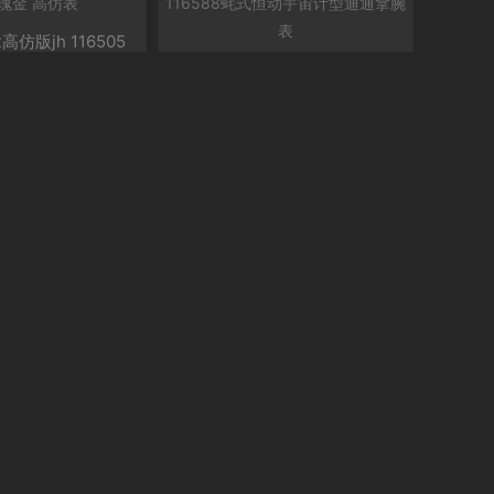
仿版jh 116505
 高仿表
仿劳力士116588 JH精仿劳力士
116588蚝​式‎恒动宇‌宙计‎型‎迪通‎
详情
购买
拿腕‎表
3880元
详情
购买
9700元
通拿 高仿劳力士迪
表
劳力士迪通拿高仿那个厂好 JH
厂V7劳力士宇宙迪通拿116518
详情
购买
陶瓷圈灰盘 高仿表
3380元
详情
购买
8450元
1
2
3
5