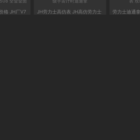
格 JH厂V7
JH劳力士高仿表 JH高仿劳力士
劳力士迪通拿高
6508 全金
超级宇宙计时迪通拿
男表 玫瑰金
3380元
3380元
详情
购买
详情
购买
8450元
3380元
片 jh厂手
高仿金色迪通拿JH厂精仿劳力
jh厂手表迪
519ln
士宇宙迪通拿116518LN 黄金版
通拿系列手
3380元
3380元
详情
购买
详情
购买
10140元
3380元