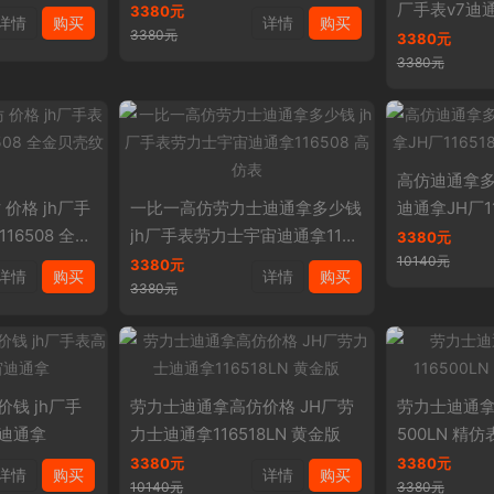
厂手表v7迪通
3380元
详情
购买
详情
购买
3380元
盘镶钻刻度
3380元
3380元
高仿迪通拿多
价格 jh厂手
一比一高仿劳力士迪通拿多少钱
迪通拿JH厂11
16508 全金
jh厂手表劳力士宇宙迪通拿1165
镶钻刻度
3380元
08 高仿表
10140元
3380元
详情
购买
详情
购买
3380元
钱 jh厂手
劳力士迪通拿高仿价格 JH厂劳
劳力士迪通拿
迪通拿
力士迪通拿116518LN 黄金版
500LN 精仿
3380元
3380元
详情
购买
详情
购买
10140元
3380元