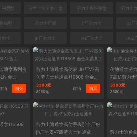
切利尼型
劳力士游艇名仕型
劳力士探险家型
劳力士
格磁型
劳力士厂家
n厂劳力士
ar
劳力士
jh厂劳力士
VR厂劳力士
NAI
迪通拿系列价
劳力士迪通拿高仿表 JH厂V7高
仿迪通拿劳力
8LN 金面
仿劳力士迪通拿116508 全金黑
7高仿劳力士
盘条丁
08
3380元
3380元
详情
购买
详情
购买
8450元
3380元
拿116509
劳力士迪通拿高仿手表那个厂好
jh厂手表v7版劳力士迪通拿
劳力士迪通拿