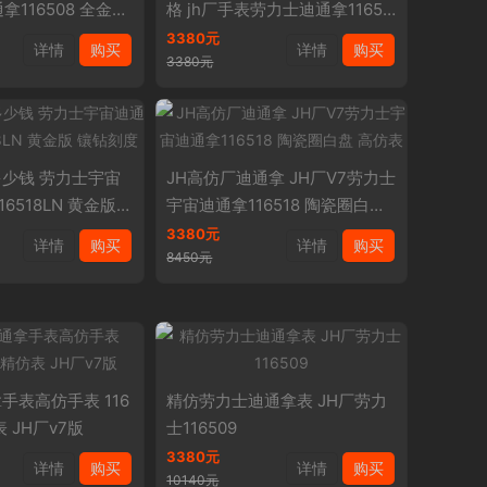
拿116508 全金黑
格 jh厂手表劳力士迪通拿11650
5 玫瑰金
3380元
详情
购买
详情
购买
3380元
少钱 劳力士宇宙
JH高仿厂迪通拿 JH厂V7劳力士
6518LN 黄金版
宇宙迪通拿116518 陶瓷圈白盘
高仿表
3380元
详情
购买
详情
购买
8450元
手表高仿手表 116
精仿劳力士迪通拿表 JH厂劳力
表 JH厂v7版
士116509
3380元
详情
购买
详情
购买
10140元