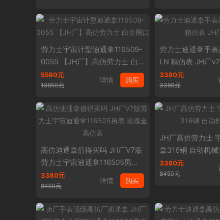
劳力士宇宙计型迪通拿116509-
劳力士迪通拿手表高仿
0055 【JH厂】高仿劳力士 白
LN 精仿表 JH厂v
金圈口
5580元
3380元
详情
购买
13950元
3380元
JH厂高仿劳力士 
高仿迪通拿值得买吗 JH厂V7版
拿316钢 自动机
劳力士宇宙迪通拿116505男表
3380元
玫瑰金 高仿表
8450元
3380元
详情
购买
8450元