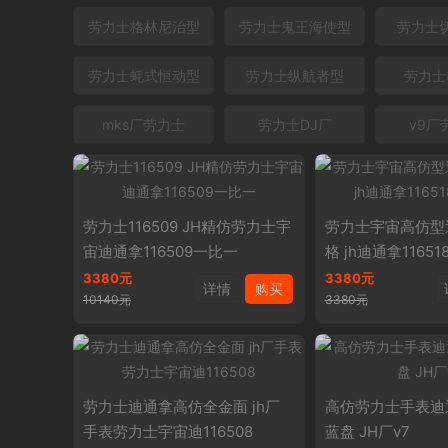
劳力士格林尼治型
劳力士鬼王海使型
劳力士
劳力士蚝式恒动型
劳力士纵航者型
劳力士
mks厂劳力士
劳力士DJ厂
v9厂
劳力士116509 JH精仿劳力士宇
劳力士宇宙高仿型
宙迪通拿116509一比一
格 jh迪通拿11651
3380元
3380元
详情
购买
10140元
3380元
劳力士迪通拿高仿全金面 jh厂
高仿劳力士手表迪通
手表劳力士宇宙迪116508
蓝盘 JH厂v7