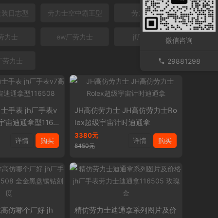
女装日志型
劳力士空中霸王型
劳力士金表
厂劳力士
ew厂劳力士
jf厂劳力士
微信咨询
L厂劳力士
29881298
士手表 jh厂手表v
JH高仿劳力士 JH高仿劳力士Ro
宇宙迪通拿型1165
lex超级宇宙计时迪通拿
3380元
详情
购买
详情
购买
8450元
高仿哪个厂好 jh
精仿劳力士迪通拿系列图片及价