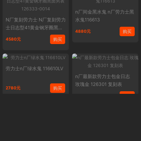
n厂间金黑水鬼 n厂劳力士黑
N厂复刻劳力士 N厂复刻劳力
水鬼116613
士日志型41黄金钢牙圈黑面
购买
4880元
男表126333-0014
购买
4580元
劳力士n厂绿水鬼 116610LV
n厂最新款劳力士包金日志
玫瑰金 126301 复刻表
购买
2780元
购买
4580元
n厂V8劳力士黑水鬼116610L
N劳力士 高仿格林尼治系列1
N V8S
26710BLRO-0001腕表