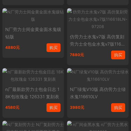
N厂劳力士间金黄金面水鬼镶
钻版
仿劳力士水鬼v7版 高仿复刻
劳力士全包金水鬼v7版11661
购买
4880元
8LN-97208
购买
7880元
n厂最新款劳力士包金日志 1
N厂绿鬼V10版 高仿劳力士绿
8K包玫瑰金 126331 复刻表
水鬼116610LV
购买
购买
4580元
3980元