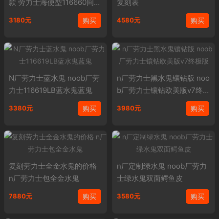
款 劳力士海使型116660间蓝
复刻表
水鬼王
购买
购买
3180元
4580元
N厂劳力士蓝水鬼 noob厂劳
n厂劳力士黑水鬼镶钻版 noo
力士116619LB蓝水鬼蓝鬼
b厂劳力士镶钻欧美版v7终极
版
购买
购买
3380元
3980元
复刻劳力士全金水鬼的价格
n厂定制绿水鬼 noob厂劳力
n厂劳力士包全金水鬼
士绿水鬼双面鳄鱼皮
购买
购买
7880元
3580元