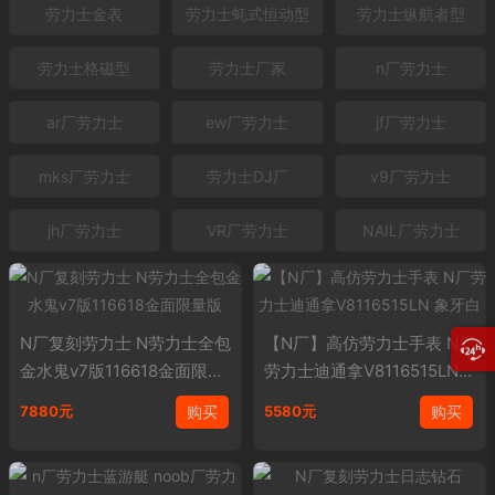
劳力士金表
劳力士蚝式恒动型
劳力士纵航者型
劳力士格磁型
劳力士厂家
n厂劳力士
ar厂劳力士
ew厂劳力士
jf厂劳力士
mks厂劳力士
劳力士DJ厂
v9厂劳力士
jh厂劳力士
VR厂劳力士
NAIL厂劳力士
N厂复刻劳力士 N劳力士全包
【N厂】高仿劳力士手表 N厂
金水鬼v7版116618金面限量
劳力士迪通拿V8116515LN
版
象牙白
购买
购买
7880元
5580元