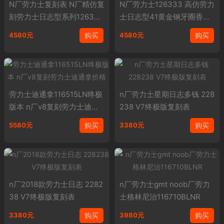
N厂劳力士复刻表 N厂精仿复
N厂劳力士126333 高仿劳力
刻劳力士日志型系列126333
士日志型41黄金钢牙圈香槟
男士腕表
色面钻标男表126333-0012
购买
购买
4580元
4580元
劳力士迪通拿116515LN终极
n厂劳力士星期日志多钱 228
版本 n厂v8复刻劳力士迪通
238 V7终极版复刻表
拿价格
购买
购买
5580元
3380元
n厂2018款劳力士日志 2282
n厂劳力士gmt noob厂劳力
38 V7终极版复刻表
士格林尼治116710BLNR
购买
购买
3380元
3980元