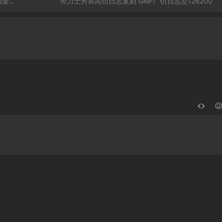
男表
劳力士男表高仿日志复刻 GMF厂仿日志型126200