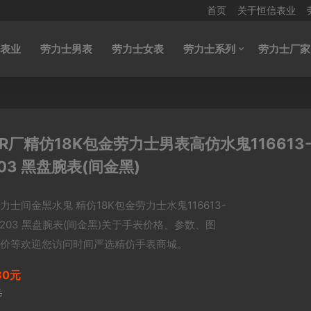
首页
关于恒信表业
表业
劳力士男表
劳力士女表
劳力士系列
劳力士厂家
厂精仿18K包金劳力士男表高仿水鬼116613
203 黑盘腕表(间金黑)
力士间金黑水鬼 精仿18K包金劳力士水鬼116613-
97203 黑盘腕表(间金黑)关于手表价格、参数、图
价等欢迎您访问时间严选精仿手表商城。
80元
元