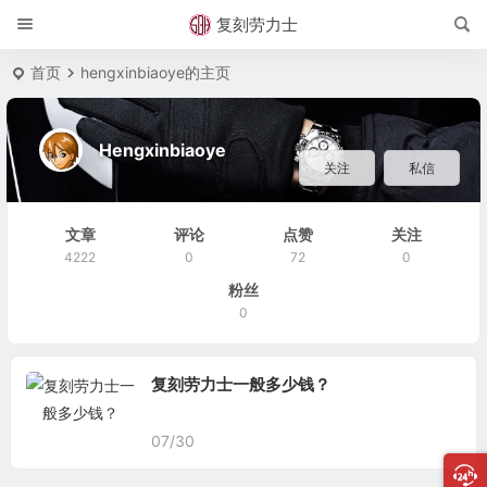
复刻劳力士
首页
hengxinbiaoye的主页
Hengxinbiaoye
关注
私信
文章
评论
点赞
关注
4222
0
72
0
粉丝
0
复刻劳力士一般多少钱？
07/30