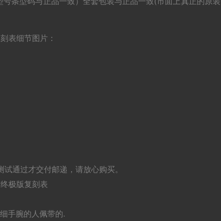
型号条型码与正品一致）全套包装与正品一致(市面上真正的原装
版复刻表细节图片：
测试通过才交付邮递，请放心购买。
V7终极版复刻表
粗细手腕的人佩带的.