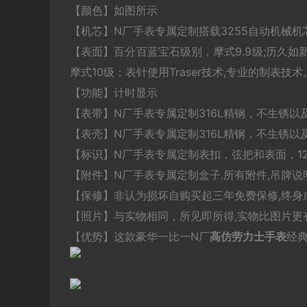
【颜色】如图所示
【机芯】N厂手表专属定制搭载3255自动机械机
【表面】百分百蓝宝石级别，摩式9.9级;历久如
摩式10级；表针使用Traser技术,专业的制表技
【功能】计时显示
【表带】N厂手表专属定制316L精钢，不生锈
【表壳】N厂手表专属定制316L精钢，不生锈以
【标识】N厂手表专属定制表扣，弦把和表面，12
【附件】N厂手表专属定制盒子.所有附件,吊牌说明书
【保修】非认为损坏自购买起三年免费保修,终身
【照片】与实物相同，所见即所得,实物比图片更有
【优势】这款豪华一比一N厂
高仿劳力士
手表
经