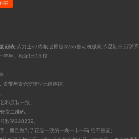
购买
复刻表
,劳力士v7终极版原版3255自动机械机芯星期日历型
时一年半，原版1比1开模。
毫米。
，表带与表壳交错型无缝连结。
点。
工艺和原装一致。
有验货二维码。
数字228239。
字，而且做到了正品一致的一表一卡一码 绝不重复）