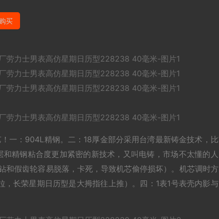
购买
！一：904L精钢。二：18厚金部分采用台湾最新铸金技术，比
金层和精钢粘合度更加紧密的新技术，又叫电铸，市场不太懂的人
：假钻和假齿轮容易脱落，卡死，导致机芯偷停损坏）。机芯调时方
拉，长荣星期日历型是大拇指往上推）。四：1表1号表壳内影与