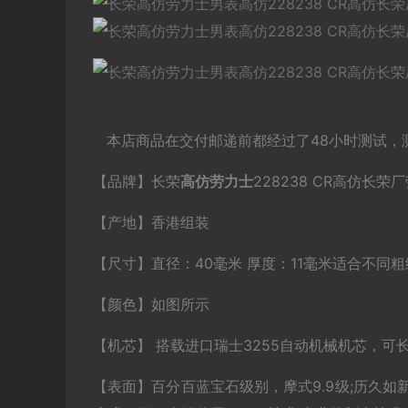
本店商品在交付邮递前都经过了48小时测试，
【品牌】长荣
高仿劳力士
228238 CR高仿长荣
【产地】香港组装
【尺寸】直径：40毫米 厚度：11毫米适合不同粗
【颜色】如图所示
【机芯】 搭载进口瑞士3255自动机械机芯，可
【表面】百分百蓝宝石级别，摩式9.9级;历久如