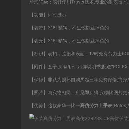
摩式10级；表针使用Traser技术,专业的制表技
【功能】计时显示
【表带】316L精钢，不生锈以及掉色的
【表壳】316L精钢，不生锈以及掉色的
【标识】表扣，弦把和表面，12时处有劳力士RO
【附件】盒子.所有附件,吊牌说明书;配送"ROLE
【保修】非认为损坏自购买起三年免费保修,终身
【照片】与实物相同，所见即所得,实物比图片更有
【优势】这款豪华一比一
高仿劳力士手表
(Rol