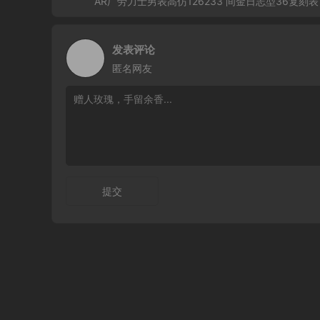
AR厂劳力士男表高仿126233 间金日志型36复刻表
发表评论
匿名网友
提交