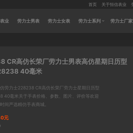
首页
关于恒信表业
表业
劳力士男表
劳力士女表
劳力士系列
劳力士厂家
38 CR高仿长荣厂劳力士男表高仿星期日历型
28238 40毫米
仿劳力士228238 CR高仿长荣厂劳力士星期日历型
238 40毫米关于手表价格、参数、图片、评价等欢迎
时间严选精仿手表商城。
80元
元