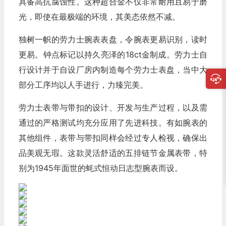
具备高抗腐蚀性。这种超合金不仅非常耐用且易于磨
光，即使在最极端的环境，其美态依然不减。
独树一帜的劳力士腕表表盘，令腕表更易识别，读时
更易。钟点标记以持久亮泽的18ct金制成。劳力士自
行设计并于自设厂房内制造每个劳力士表盘，当中大
部分工序均以人手进行，力臻完美。
劳力士表带与带扣的设计、开发与生产过程，以及需
通过的严格测试均充分应用了先进科技。有如腕表的
其他组件，表带与带扣同样会经过专人检视，确保出
品美观无瑕。这款灵活舒适的五排链节金属表带，特
别为1945年面世的蚝式恒动日志型腕表而设。