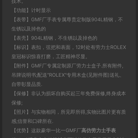
技术。
【功能】计时显示
【表带】GMF厂手表专属尊贵定制版904L精钢，不
生锈以及掉色的
【表壳】904L精钢，不生锈以及掉色的
【标识】表扣，弦把和表面，12时处有劳力士ROLEX
皇冠标识惊喜打磨，工匠精神尽显。
【附件】GMF厂专属定制原厂劳力士盒子.所有附件,
吊牌说明书;配送"ROLEX"专用木盒(见附件图)送礼、
自带彰显品质.
【保修】非认为损坏自购买起三年免费保修,终身成本
保修;
【照片】与实物相同，所见即所得,实物比图片更有质
感;信誉和口碑所在.
【优势】这款豪华一比一GMF厂
高仿劳力士
手表