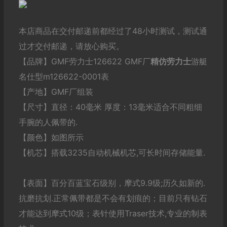
本店商品在交付邮递前都经过了48小时测试，测试通
过才交付邮递，请放心购买。
【品牌】GMF劳力士126622 GMF厂
精仿劳力士
游艇
名仕型m126622-0001表
【产地】GMF厂组装
【尺寸】直径：40毫米 厚度：13毫米适合不同粗细
手腕的人佩带的.
【颜色】如图所示
【机芯】搭载3235自动机械机芯,可长时间存储能量.
【表面】百分百蓝宝石级别，摩式9.9级;历久如新的.
抗磨抗划.正常佩带都是不会有划痕的；目前只有钻石
才能达到摩式10级；表针使用Traser技术,专业的制表