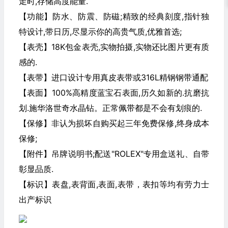
走时,存储高度能量.
【功能】防水、防震、防磁;精致的经典刻度,指针独
特设计,带日历,尽显示你的高贵气质,优雅首选;
【表壳】18K包金表壳,实物拍摄,实物还比图片更有质
感的.
【表带】进口设计专用真皮表带或316L精钢钢带通配
【表面】100%高精度蓝宝石表面,历久如新的.抗磨抗
划.施华洛世奇水晶钻。正常佩带都是不会有划痕的.
【保修】非认为损坏自购买起三年免费保修,终身成本
保修;
【附件】吊牌说明书;配送"ROLEX"专用盒送礼、自带
彰显品质.
【标识】表盘,表背面,表面,表带，表扣等均有劳力士
出产标识