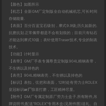
【颜色】如图所示
【机芯】全新GM厂定制版全自动机械机芯,可长时间
存储能量.
【表面】百分百蓝宝石级别，摩式9.9级;历久如新的.
抗磨抗划.正常佩带都是不会有划痕的；目前只有钻石
才能达到摩式10级；表针使用Traser技术,专业的制表
技术。
【功能】计时显示
【表带】GM厂手表专属尊贵定制版904L精钢表带，
不生锈以及掉色的
【表壳】904L精钢表壳，不生锈以及掉色的
【标识】表扣，弦把和表面，12时处有劳力士ROLEX
皇冠标识
ar厂
惊喜打磨，工匠精神尽显。
【附件】GM厂专属定制原厂劳力士盒子.所有附件,吊
牌说明书;配送"ROLEX"专用木盒(见附件图)送礼、自