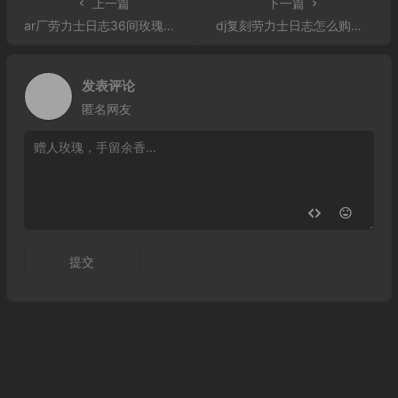
上一篇
下一篇
ar厂劳力士日志36间玫瑰金多少钱 劳力士日志精仿手表126231
dj复刻劳力士日志怎么购买 DJ厂劳力士日志型36纪念花纹面款116234
发表评论
匿名网友
提交