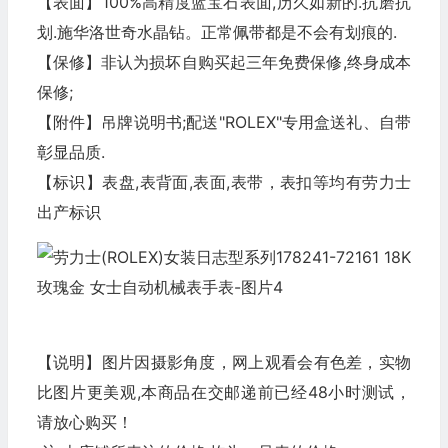
【表面】100%高精度蓝宝石表面,历久如新的.抗磨抗
划.施华洛世奇水晶钻。正常佩带都是不会有划痕的.
【保修】非认为损坏自购买起三年免费保修,终身成本
保修;
【附件】吊牌说明书;配送"ROLEX"专用盒送礼、自带
彰显品质.
【标识】表盘,表背面,表面,表带，表扣等均有劳力士
出产标识
【说明】图片因摄影角度，网上观看会有色差，实物
比图片更美观,本商品在交邮递前已经48小时测试，
请放心购买！