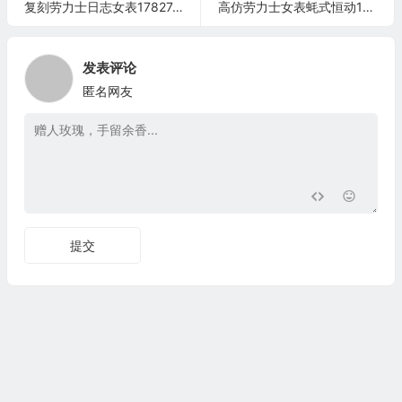
复刻劳力士日志女表178274 女士自动机械表手表
高仿劳力士女表蚝式恒动179175F玫瑰金盘
发表评论
匿名网友
提交