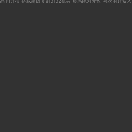
正品1:1开模 搭载超级复刻3132机芯 质感绝对无敌 喜欢的赶紧