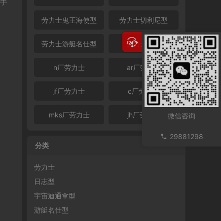
入手
劳力士鬼王海使型
劳力士切利尼型
劳力士游艇名仕型
劳力士金表
n厂劳力士
ar厂劳力士
jf厂劳力士
c厂劳力士
mks厂劳力士
jh厂劳力士
微信咨询
29881298
分类
劳力士
日志型
宇宙迪通拿型
游艇名仕型