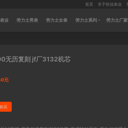
首页
关于恒信表业
表业
劳力士男表
劳力士女表
劳力士系列
劳力士厂家
00无历复刻 jf厂3132机芯
80元
购买