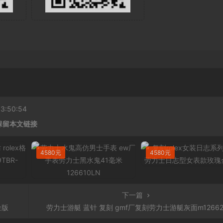
:50:54
保留本文链接
4580元
4580元
下一篇
金版
劳力士游艇 蓝针 复刻 gmf厂复刻劳力士游艇灰面m12662