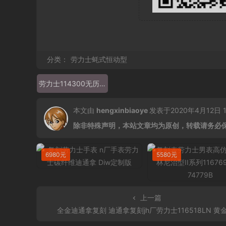
分类：
劳力士蚝式恒动型
劳力士114300无历复刻 jf厂3132机芯
本文由
hengxinbiaoye
发表于2020年4月12日 13
除非特殊声明，本站文章均为原创，转载请务必
6980元
5580元
上一篇
全金迪通拿复刻 迪通拿复刻jh厂劳力士116518LN 黄