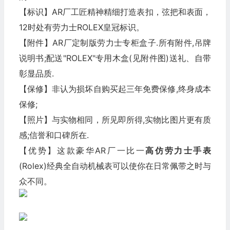
【标识】AR厂工匠精神精细打造表扣，弦把和表面，
12时处有劳力士ROLEX皇冠标识。
【附件】AR厂定制版劳力士专柜盒子.所有附件,吊牌
说明书;配送"ROLEX"专用木盒(见附件图)送礼、自带
彰显品质.
【保修】非认为损坏自购买起三年免费保修,终身成本
保修;
【照片】与实物相同，所见即所得,实物比图片更有质
感;信誉和口碑所在.
【优势】这款豪华AR厂一比一
高仿劳力士
手表
(Rolex)经典全自动机械表可以使你在日常佩带之时与
众不同。