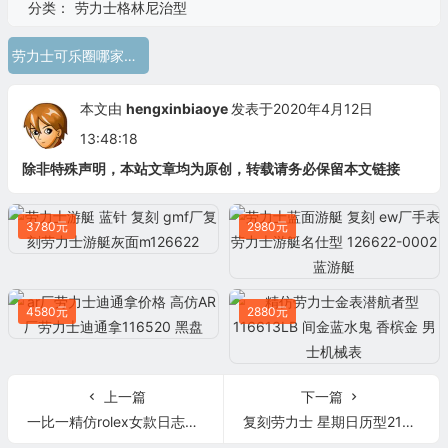
分类：
劳力士格林尼治型
劳力士可乐圈哪家复刻得好 GMF劳力士GMT格林尼治型ll 116719BLRO-0002
本文由
hengxinbiaoye
发表于2020年4月12日
13:48:18
除非特殊声明，本站文章均为原创，转载请务必保留本文链接
3780元
2980元
4580元
2880元
上一篇
下一篇
一比一精仿rolex女款日志装904L精钢 劳力士女装日志型系列178271白钻盘腕表
复刻劳力士 星期日历型218399 金盘 镶钻