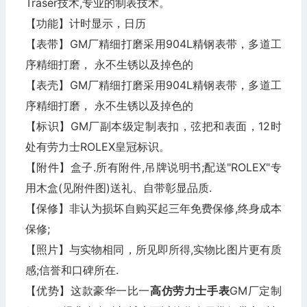
Traser技术,专业的制表技术。
【功能】计时显示，日历
【表带】GM厂精细打磨采用904L精钢表带，多道工
序精细打磨， 永不生锈以及掉色的
【表壳】GM厂精细打磨采用904L精钢表带，多道工
序精细打磨， 永不生锈以及掉色的
【标识】GM厂副本级定制表扣，弦把和表面，12时
处有劳力士ROLEX皇冠标识。
【附件】盒子.所有附件,吊牌说明书;配送"ROLEX"专
用木盒(见附件图)送礼、自带彰显品质.
【保修】非认为损坏自购买起三年免费保修,终身成本
保修;
【照片】与实物相同，所见即所得,实物比图片更有质
感;信誉和口碑所在.
【优势】这款豪华一比一
高仿劳力士
手表
GM厂定制