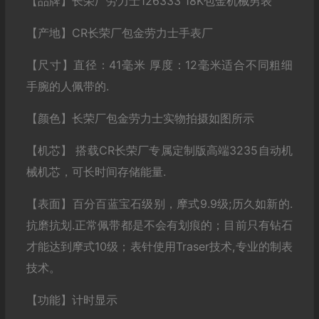
【品牌】长荣厂劳力士126333 18K包金机械男表
【产地】CR长荣厂包金劳力士手表厂
【尺寸】直径：41毫米 厚度：12毫米适合不同粗细
手腕的人佩带的.
【颜色】长荣厂包金劳力士实物拍摄如图所示
【机芯】 搭载CR长荣厂专属定制版高端3235自动机
械机芯，可长时间存储能量.
【表面】百分百蓝宝石级别，摩式9.9级;历久如新的.
抗磨抗划.正常佩带都是不会有划痕的；目前只有钻石
才能达到摩式10级；表针使用Traser技术,专业的制表
技术。
【功能】计时显示