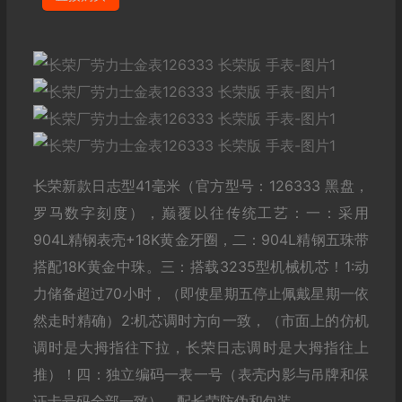
长荣新款日志型41毫米（官方型号：126333 黑盘，
罗马数字刻度），巅覆以往传统工艺：一：采用
904L精钢表壳+18K黄金牙圈，二：904L精钢五珠带
搭配18K黄金中珠。三：搭载3235型机械机芯！1:动
力储备超过70小时，（即使星期五停止佩戴星期一依
然走时精确）2:机芯调时方向一致，（市面上的仿机
调时是大拇指往下拉，长荣日志调时是大拇指往上
推）！四：独立编码一表一号（表壳内影与吊牌和保
证卡号码全部一致）。配长荣防伪和包装