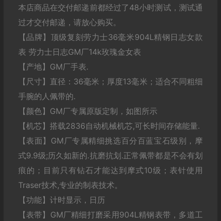
本店商品在交付邮递前都经过了48小时测试，测试通
过才交付邮递，请放心购买。
【品牌】顶级复刻劳力士36毫米904L精钢日志女款
表 劳力士日志GM厂14k玫瑰金女表
【产地】GM厂手表.
【尺寸】直径：36毫米；厚度13毫米；适合不同粗细
手腕的人佩带的.
【颜色】GM厂专属原版定制，如图所示
【机芯】搭载2836自动机械机芯,可长时间存储能量.
【表面】GM厂专属精细挑选百分百蓝宝石级别，摩
式9.9级;历久如新的.抗磨抗划.正常佩带都是不会有划
痕的；目前只有钻石才能达到摩式10级；表针使用
Traser技术,专业的制表技术。
【功能】计时显示，日历
【表带】GM厂精细打磨采用904L精钢表带，多道工