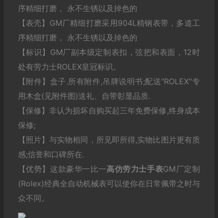
序精细打磨， 永不生锈以及掉色的
【表壳】GM厂精细打磨采用904L精钢表带，多道工
序精细打磨， 永不生锈以及掉色的
【标识】GM厂副本级定制表扣，弦把和表面，12时
处有劳力士ROLEX皇冠标识。
【附件】盒子.所有附件,吊牌说明书;配送"ROLEX"专
用木盒(见附件图)送礼、自带彰显品质.
【保修】非认为损坏自购买起三年免费保修,终身成本
保修;
【照片】与实物相同，所见即所得,实物比图片更有质
感;信誉和口碑所在.
【优势】这款豪华一比一
高仿劳力士
手表
GM厂定制
(Rolex)经典全自动机械表可以使你在日常佩带之时与
众不同。