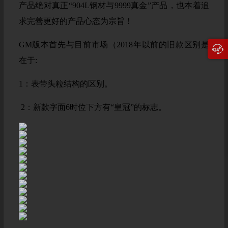
产品绝对真正“904L钢材与9999真金”产品，也本着追
求完善更好的产品心态为宗旨！
GM版本首先与目前市场（2018年以前的旧款区别是
在于:
1：表带头粒结构的区别。
2：新款字面6时位下方有“皇冠”的标志。