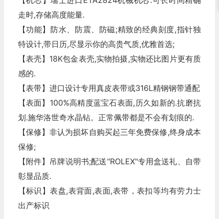
【机芯】瑞士进口ETA2824机械机芯.可长时间精确
走时,存储高度能量.
【功能】防水、防震、防磁;精致的经典刻度,指针独
特设计,带日历,尽显示你的高贵气质,优雅首选;
【表壳】18K包金表壳,实物拍摄,实物还比图片更有质
感的.
【表带】进口设计专用真皮表带或316L精钢钢带通配
【表面】100%高精度蓝宝石表面,历久如新的.抗磨抗
划.施华洛世奇水晶钻。正常佩带都是不会有划痕的.
【保修】非认为损坏自购买起三年免费保修,终身成本
保修;
【附件】吊牌说明书;配送"ROLEX"专用盒送礼、自带
彰显品质.
【标识】表盘,表背面,表面,表带，表扣等均有劳力士
出产标识