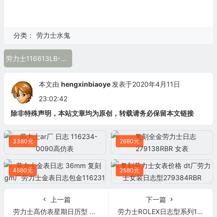
分类：
劳力士水鬼
劳力士116613LB-97203
本文由
hengxinbiaoye
发表于2020年4月11日
23:02:42
除非特殊声明，本站文章均为原创，转载请务必保留本文链接
3380元
2680元
4580元
2580元
上一篇
下一篇
劳力士高仿表星期日历型 间金 金盘 18K金
劳力士ROLEX日志型系列116238香槟盘镶钻 18K金 全自动机械男表 单日历男士手表