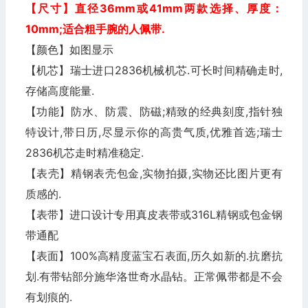
【尺寸】直径36mm或41mm两款选择
、厚度：
10mm
;适合粗手腕的人佩带.
【颜色】如图显示
【机芯】瑞士进口2836机械机芯.可长时间精确走时,
存储高度能量.
【功能】防水、防震、防磁;精致的经典刻度,指针独
特设计,带日历,尽显示你的高贵气质,优雅首选;瑞士
2836机芯走时精准稳定.
【表壳】精钢表壳包金,实物拍摄,实物还比图片更有
质感的.
【表带】进口设计专用真皮表带或316L精钢或包金钢
带通配
【表面】100%高精度蓝宝石表面,历久如新的.抗磨抗
划.有带钻部分施华洛世奇水晶钻。正常佩带都是不会
有划痕的.