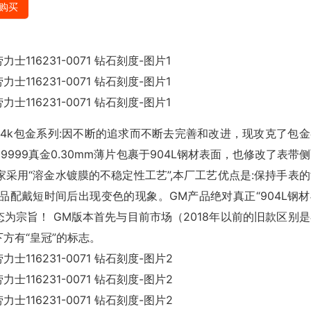
购买
志14k包金系列:因不断的追求而不断去完善和改进，现攻克了包
9999真金0.30mm薄片包裹于904L钢材表面，也修改了表带
采用“溶金水镀膜的不稳定性工艺”,本厂工艺优点是:保持手表的
配戴短时间后出现变色的现象。GM产品绝对真正“904L钢材
态为宗旨！ GM版本首先与目前市场（2018年以前的旧款区别
下方有“皇冠”的标志。