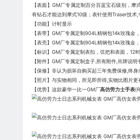
【表面】GM厂专属定制百分百蓝宝石级别，摩式9
有钻石才能达到摩式10级；表针使用Traser技
【功能】计时显示
【表带】GM厂专属定制904L精钢包14k玫瑰
【表壳】GM厂专属定制904L精钢包14k玫瑰
【标识】GM厂专属定制表扣，弦把和表面，12时
【附件】GM厂专属定制盒子.所有附件,吊牌说明书;
【保修】非认为损坏自购买起三年免费保修,终身
【照片】与实物相同，所见即所得,实物比图片更有
【优势】这款豪华一比一GM厂
高仿劳力士手表
(