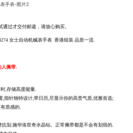
试通过才交付邮递，请放心购买。
78274 女士自动机械表手表 香港组装 品质一流
.
的人佩带.
时,存储高度能量.
,指针独特设计,带日历,尽显示你的高贵气质,优雅首选;
更有质感的.
抗磨抗划.施华洛世奇水晶钻。正常佩带都是不会有划痕的.