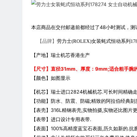
本店商品在交付邮递前都经过了48小时测试，测
【品牌】
劳力士(ROLEX)女装蚝式恒动系列1
【产地】瑞士机芯香港生产
【尺寸】直径31mm
、厚度：9mm
;适合粗手腕
【颜色】如图显示
【机芯】瑞士进口2824机械机芯.可长时间精确走
【功能】防水、防震、防磁;精致的阿拉伯经典刻度
【表壳】316L精钢表壳,实物拍摄,实物还比图片
【表带】进口设计专用表带.
【表面】100%高精度蓝宝石表面,历久如新的.