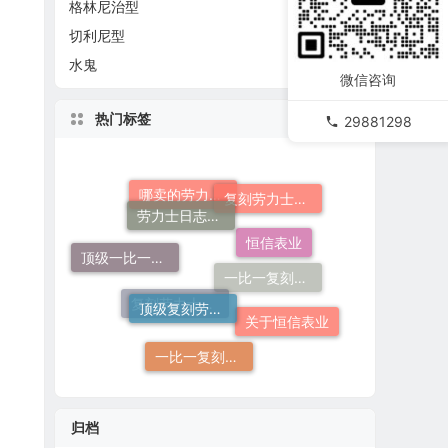
格林尼治型
切利尼型
水鬼
微信咨询
热门标签
29881298
劳力士日志哪个厂仿好
复刻劳力士一般多少钱
恒信表业
哪卖的劳力士日志36高仿好
顶级一比一复刻劳力士手表价格
顶级复刻劳力士手表
一比一复刻劳力士手表
关于恒信表业
复刻劳力士手表
一比一复刻劳力士
归档