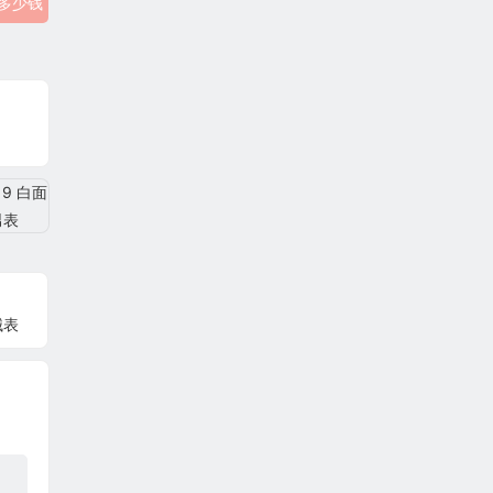
4多少钱
械表