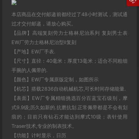
本店商品在交付邮递前都经过了48小时测试，测试通
过才交付邮递，请放心购买。
【品牌】高端复刻劳力士格林尼治系列 复刻男士表
EW厂劳力士格林尼治型ll复刻
【产地】EW厂手表.
【尺寸】直径：40毫米；厚度13毫米；适合不同粗细
手腕的人佩带的.
【颜色】EW厂专属原版定制，如图所示
【机芯】搭载2836自动机械机芯,可长时间存储能量.
【表面】EW厂专属精细挑选百分百蓝宝石级别，摩
式9.9级;历久如新的.抗磨抗划.正常佩带都是不会有划
痕的；目前只有钻石才能达到摩式10级；表针使用
Traser技术,专业的制表技术。
【功能】计时显示，日历