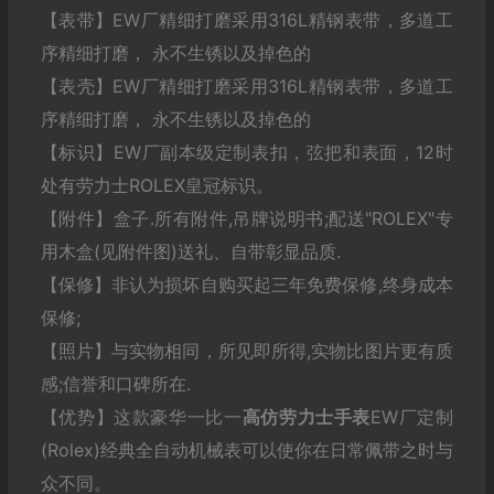
【表带】EW厂精细打磨采用316L精钢表带，多道工
序精细打磨， 永不生锈以及掉色的
【表壳】EW厂精细打磨采用316L精钢表带，多道工
序精细打磨， 永不生锈以及掉色的
【标识】EW厂副本级定制表扣，弦把和表面，12时
处有劳力士ROLEX皇冠标识。
【附件】盒子.所有附件,吊牌说明书;配送"ROLEX"专
用木盒(见附件图)送礼、自带彰显品质.
【保修】非认为损坏自购买起三年免费保修,终身成本
保修;
【照片】与实物相同，所见即所得,实物比图片更有质
感;信誉和口碑所在.
【优势】这款豪华一比一
高仿劳力士
手表
EW厂定制
(Rolex)经典全自动机械表可以使你在日常佩带之时与
众不同。