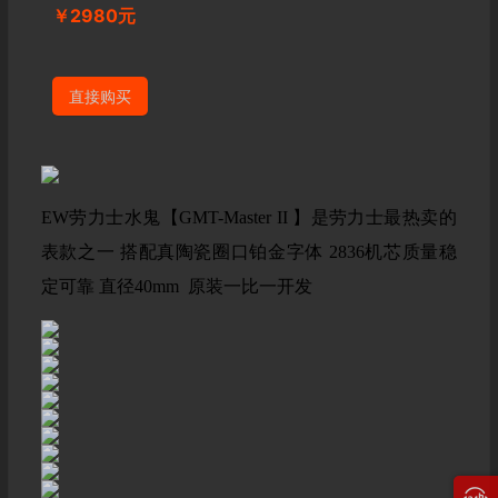
￥2980元
直接购买
EW劳力士水鬼【GMT-Master II 】是劳力士最热卖的
表款之一 搭配真陶瓷圈口铂金字体 2836机芯质量稳
定可靠 直径40mm 原装一比一开发