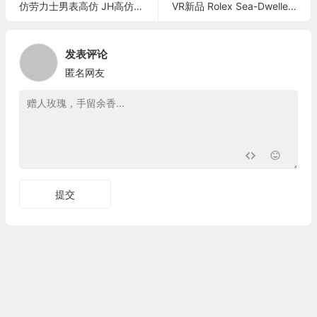
仿劳力士男表高仿 JH高仿劳力士男表高仿蚝​式‎恒动宇‌宙计‎型‎迪通‎拿腕‎表
VR新品 Rolex Sea-Dweller 50周年 单红
发表评论
匿名网友
提交