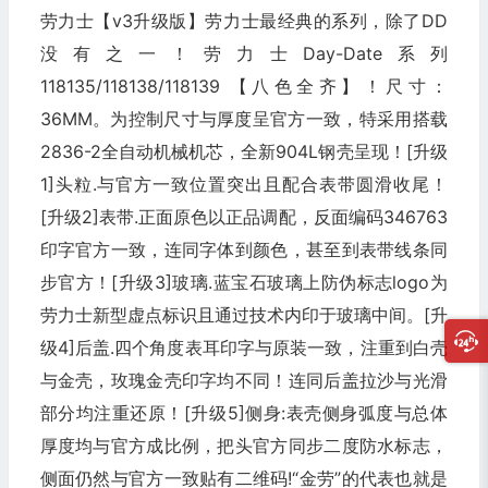
劳力士【v3升级版】劳力士最经典的系列，除了DD
没有之一！劳力士Day-Date系列
118135/118138/118139 【八色全齐】！尺寸：
36MM。为控制尺寸与厚度呈官方一致，特采用搭载
2836-2全自动机械机芯，全新904L钢壳呈现！[升级
1]头粒.与官方一致位置突出且配合表带圆滑收尾！
[升级2]表带.正面原色以正品调配，反面编码346763
印字官方一致，连同字体到颜色，甚至到表带线条同
步官方！[升级3]玻璃.蓝宝石玻璃上防伪标志logo为
劳力士新型虚点标识且通过技术内印于玻璃中间。[升
级4]后盖.四个角度表耳印字与原装一致，注重到白壳
与金壳，玫瑰金壳印字均不同！连同后盖拉沙与光滑
部分均注重还原！[升级5]侧身:表壳侧身弧度与总体
厚度均与官方成比例，把头官方同步二度防水标志，
侧面仍然与官方一致贴有二维码!“金劳”的代表也就是