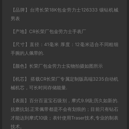
【品牌】台湾长荣18K包金劳力士126333 镶钻机械
男表
【产地】CR长荣厂包金劳力士手表厂
【尺寸】直径：41毫米 厚度：12毫米适合不同粗细
手腕的人佩带的.
【颜色】长荣厂包金劳力士实物拍摄如图所示
【机芯】 搭载CR长荣厂专属定制版高端3235自动机
械机芯，可长时间存储能量.
【表面】百分百蓝宝石级别，摩式9.9级;历久如新的.
抗磨抗划.正常佩带都是不会有划痕的；目前只有钻石
才能达到摩式10级；表针使用Traser技术,专业的制表
技术。