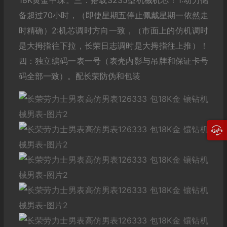
18K黄金中珠。三：搭载3235型机械机芯！1:动力储
备超过70小时，（即使星期五停止佩戴星期一依然走
时精确）2:机芯调时方向一致，（市面上的仿机调时
是大拇指往下拉，长荣日志调时是大拇指往上推）！
四：独立编码一表一号（表壳内影与吊牌和保证卡号
码全部一致）。配长荣防伪和包装