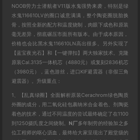
NOOB劳力士潜航者V11版水鬼强势来袭，特别是绿
水鬼116610LV的圈口诚意满满，整个陶瓷圈脱胎换
骨，按照全新的配方和温度烧制，肉眼下成色和原装
毫无差异，彻底碾压市面所有版本。由于成本原因，
价格也会比黑水鬼116610LN高出很多。另外实现了
【蓝宝夜光石】和【一键弹扣】两大独家技术。克隆
原装Cal.3135一体机芯（4880元）或复刻2836机芯
（3980元），蓝色游丝，进口KIF避震器（非假三角
避震器）。升级重点：
1、【乱真绿圈】全面解析原装Cerachrom绿色陶质
外圈的成分，用二氧化硅包裹纳米合金着色、剂陶瓷
着色的技术，通过不同温度的尝试最终确定了在1100
到1250摄氏度之间烧制。
N厂
多年制劳的经验加之多
位工程师的呕心沥血，最终给大家呈现出了殿堂级的