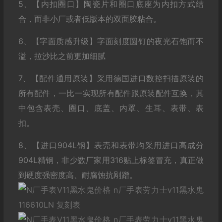
5、【内扣圈口】陶瓷片和圈口底座为内扣方式结
合，而非小厂或者低版本的双面胶粘合。
6、【字面质感升级】字面刻度圆钉的夜光石饱而不
溢，拉沙比之前更加细腻
7、【配件通用原装】采用德国进口数控扫描原装的
所有配件，一比一实现所有配件跟原装配件互换，其
中包含表壳、圈口、底盖、内罩、生耳、表带、表
扣。
8、【进口904L钢】表壳和表带均采用进口高成分
904L精钢，非少数厂家用316贴上标签冒充，真正做
到硬度强密度高、耐腐蚀抗剐蹭。