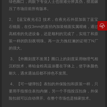
绿色圈口，肉眼下专业人士也很难分辨真伪，彻底碾
压了市场目前所有版本。
2、【蓝宝夜光石】技术，在夜光石外层加装了蓝宝
石镜面，在仅3mm的直径内加装镜面实属艰难，通过
高精准的先进设备，还是顺利的完成了，实现了和原
装一样的防刮夜明珠。再一次力挽狂澜的证明了N厂
的强大。
3、【外圈刻度不发黑】圈口上的刻度采用物理气相
沉积技术，将铂金粉高温涂覆在字体上，使字体颜色
耐久，遇水遇油后都不掉色不发黑。
4、【可一键弹扣】表扣的外保险扣和原装一样，只
要用手指抠住表扣内侧，另一个手指按压扣身，外保
险扣就可以自动弹开。在整个市场也是独家技术。