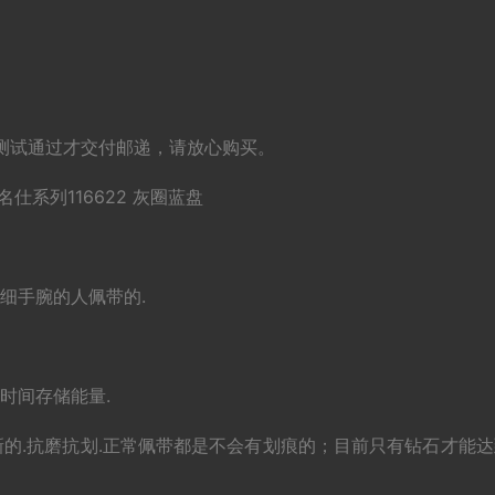
测试通过才交付邮递，请放心购买。
仕系列116622 灰圈蓝盘
粗细手腕的人佩带的.
长时间存储能量.
新的.抗磨抗划.正常佩带都是不会有划痕的；目前只有钻石才能达
术。