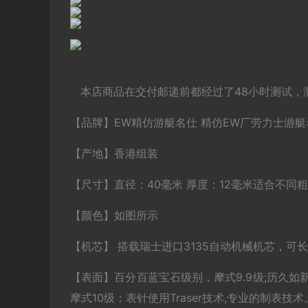
本店商品在交付邮递前都经过了48小时测试，
【品牌】EW精仿游艇名仕 精仿EW厂劳力士游艇名
【产地】香港组装
【尺寸】直径：40毫米 厚度：12毫米适合不同
【颜色】如图所示
【机芯】 搭载瑞士进口3135自动机械机芯，可
【表面】百分百蓝宝石级别，摩式9.9级;历久如
摩式10级；表针使用Traser技术,专业的制表技