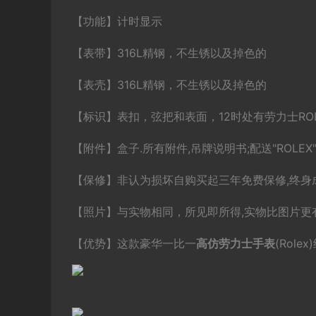
【功能】计时显示
【表带】316L精钢，不生锈以及掉色的
【表壳】316L精钢，不生锈以及掉色的
【标识】表扣，弦把和表面，12时处有劳力士RO
【附件】盒子.所有附件,吊牌说明书;配送"ROLE
【保修】非认为损坏自购买起三年免费保修,终身
【照片】与实物相同，所见即所得,实物比图片更有
【优势】这款豪华一比一
高仿劳力士
手表
(Rol