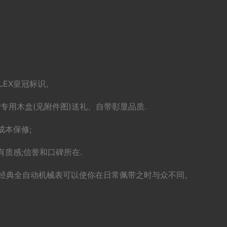
LEX皇冠标识。
X"专用木盒(见附件图)送礼、自带彰显品质.
成本保修;
质感;信誉和口碑所在.
ex)经典全自动机械表可以使你在日常佩带之时与众不同。