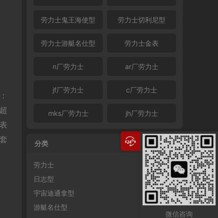
劳力士鬼王海使型
劳力士切利尼型
劳力士游艇名仕型
劳力士金表
n厂劳力士
ar厂劳力士
jf厂劳力士
c厂劳力士
1：
：超
mks厂劳力士
jh厂劳力士
表
套
分类
）
劳力士
日志型
宇宙迪通拿型
游艇名仕型
微信咨询