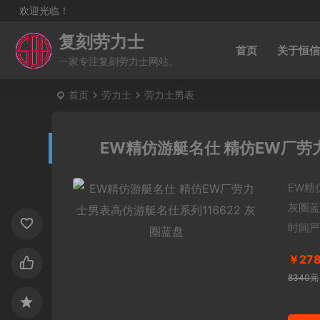
欢迎光临！
复刻劳力士
首页
关于恒信
一家专注复刻劳力士网站。
首页
劳力士
劳力士男表
EW精仿游艇名仕 精仿EW厂劳
EW精
灰圈蓝
时间严
￥27
8340元