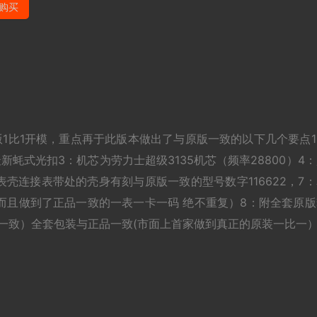
购买
1原版1比1开模，重点再于此版本做出了与原版一致的以下几个要点
蚝式光扣3：机芯为劳力士超级3135机芯（频率28800）4
壳连接表带处的壳身有刻与原版一致的型号数字116622，7：
而且做到了正品一致的一表一卡一码 绝不重复）8：附全套原版
一致）全套包装与正品一致(市面上首家做到真正的原装一比一