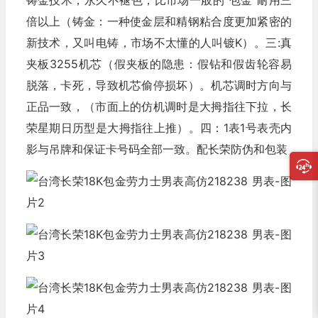
铸金技术，永久不褪色，比市场一般的"包金"耐用三
倍以上（铸金：一种使金层和精钢粘合度更加紧密的
新技术，又叫电铸，市场不太懂的人叫镀K）。三:真
夹板3255机芯（假夹板的隐患：假钻和假齿轮容易
脱落，卡死，导致机芯偷停损坏）。机芯调时方向与
正品一致，（市面上的仿机调时是大拇指往下拉，长
荣星期日历型是大拇指往上推）。四：1表1号表壳内
影与吊牌和保证卡号码全部一致。配长荣防伪和包装