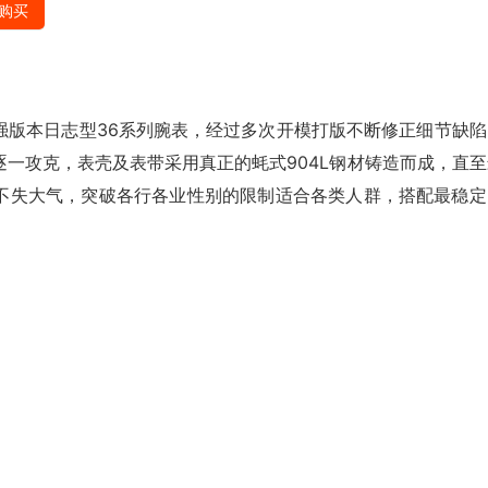
购买
强版本日‌志型36系‎列腕表‎，经过‎多次开‌模打‎版不‎断修正‎细节缺‎
逐一‎攻克，表壳‎及表带‌采用真正的‎蚝‌式904L钢材‌铸造而成，直至
‎失大气‌，突破各行各业‎性别的‎限制‌适合各类‎人群，搭配‎最稳