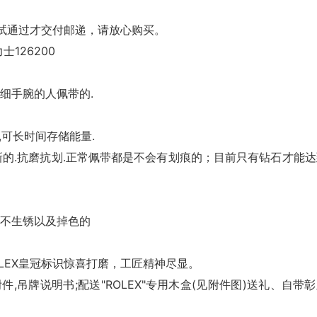
试通过才交付邮递，请放心购买。
士126200
粗细手腕的人佩带的.
,可长时间存储能量.
新的.抗磨抗划.正常佩带都是不会有划痕的；目前只有钻石才能达
术。
，不生锈以及掉色的
LEX皇冠标识惊喜打磨，工匠精神尽显。
,吊牌说明书;配送"ROLEX"专用木盒(见附件图)送礼、自带