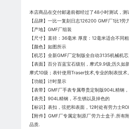
本店商品在交付邮递前都经过了48小时测试，测
【品牌】一比一复刻日志126200 GMF厂1比1劳力
【产地】GMF厂组装
【尺寸】直径：36毫米 厚度：12毫米适合不同
【颜色】如图所示
【机芯】全新GMF厂定制版全自动3135机械机芯
【表面】百分百蓝宝石级别，摩式9.9级;历久如
摩式10级；表针使用Traser技术,专业的制表技
【功能】计时显示
【表带】GMF厂手表专属尊贵定制版904L精钢
【表壳】904L精钢，不生锈以及掉色的
【标识】表扣，弦把和表面，12时处有劳力士RO
【附件】GMF厂专属定制原厂劳力士盒子.所有附件
品质.