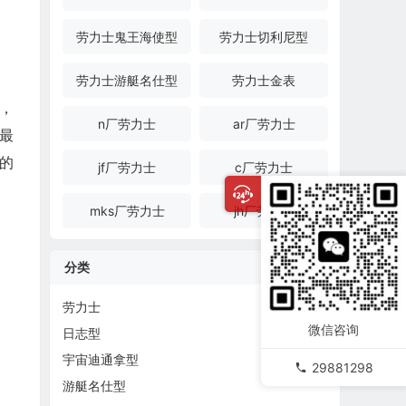
劳力士鬼王海使型
劳力士切利尼型
劳力士游艇名仕型
劳力士金表
陷，
n厂劳力士
ar厂劳力士
最‎
定的
jf厂劳力士
c厂劳力士
mks厂劳力士
jh厂劳力士
分类
劳力士
微信咨询
日志型
宇宙迪通拿型
29881298
游艇名仕型