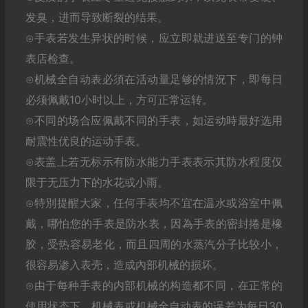
发臭，进而导致断裂的结果。
⊙手表若发生异状的时候，应立即就进送至专门的钟
表店检查。
⊙机械全自动表必須在活动量足够的情況下，即每日
必须佩戴10小时以上，方可正常运转。
⊙不同的场合应佩戴不同的手表，如运动時最好选用
耐震性优良的运动手表。
⊙表盖上若无标示有防水能力手表表示其防水程度仅
限于无压力下的水花或小雨。
⊙特別提醒大家，任何手表均不宜在温水或浴室中佩
戴，哪怕您的手表是防水表，因為手表的密封捲是橡
胶，受热容易老化，而且四周的水蒸汽分子比较小，
很容易渗入表壳，造成內部机械的损坏。
⊙由于每种手表的内部机械的构造都不同，在正常的
使用状态下，机械表或机械全自动表的误差为每日30