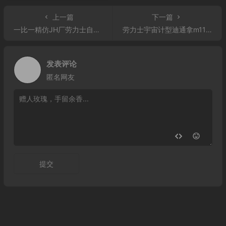
上一篇
下一篇
一比一精仿JH厂劳力士自动机械男表 劳力士JH厂宇宙计型迪通拿
劳力士宇宙计型迪通拿m116519ln-0022 【JH厂】复刻劳力士迪通拿机械表
发表评论
匿名网友
提交