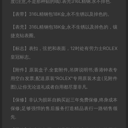
度(注意,不是那种贴的哦).表壳316L精钢.永不掉色.
【表带】316L精钢包18K金,永不生锈以及掉色的。
【表壳】316L精钢包18K金,永不生锈以及掉色的，镶
捷克钻表圈。
【标志】表扣，弦把和表面，12时处有劳力士ROLEX
皇冠标志。
【附件】原装盒子.全套附件,吊牌说明书;香港钟表专
用空白发票;配送原装"ROLEX"专用原装木盒(见附件
图),让你无论送礼或者自用都尽显非凡.
【保修】非认为损坏自购买起三年免费保修,终身成本
保修;足够强悍的售后服务打造精品表行一路销售领
先.