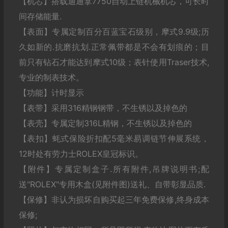
【机芯】搭载迪通拿7750自动上链机械机芯，可长时
间存储能量.
【表面】专属定制百分百蓝宝石级别，摩式9.9级;历
久如新的.抗磨抗划.正常佩带都是不会有划痕的；目
前只有钻石才能达到摩式10级；表针使用Traser技术,
专业的制表技术。
【功能】计时显示
【表带】采用316精钢钢带，不生锈以及掉色的
【表壳】专属定制316L精钢，不生锈以及掉色的
【表扣】蚝式保险折扣配5毫米易调链节伸展系统，
12时处有劳力士ROLEX皇冠标识。
【附件】专属定制盒子.所有附件,吊牌说明书;配
送"ROLEX"专用木盒(见附件图)送礼、自带彰显品质.
【保修】非认为损坏自购买起三年免费保修,终身成本
保修;