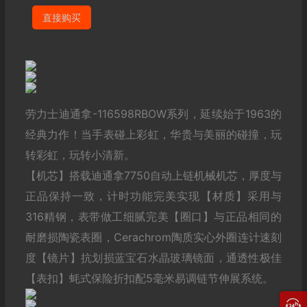
直接购买
劳力士迪通拿-116598RBOW系列，延续始于1963的
经典力作！当手表碰上彩虹，华贵与美丽的碰撞，玩
转彩虹，玩转小清新。
【机芯】搭载迪通拿7750自动上链机械机芯，厚度与
正品保持一致，计时功能完美实现【材质】采用与
316精钢，表带做工细腻完美【圈口】与正品相同的
耐磨损陶瓷表圈，Cerachrom陶质实心外圈连计速刻
度【镜片】抗划损蓝宝石水晶玻璃镜面，通透性极佳
【表扣】蚝式保险折扣配5毫米易调链节伸展系统。