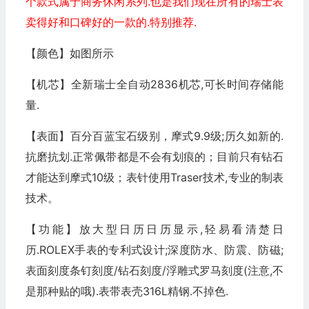
个款式属于商务休闲系列.也是我们现在所有的瑞士表
卖得好和口碑好的一款的.特别推荐.
【颜色】如图所示
【机芯】全新瑞士全自动2836机芯,可长时间存储能
量.
【表面】百分百蓝宝石级别，摩式9.9级;历久如新的.
抗磨抗划.正常佩带都是不会有划痕的；目前只有钻石
才能达到摩式10级；表针使用Traser技术,专业的制表
技术。
【功能】放大型日历日历显示,轻易看清楚日
历.ROLEX手表的专利式设计;深度防水、防震、防磁;
表面刻度条钉刻度/钻石刻度/浮雕式罗马刻度(注意,不
是那种贴的哦).表带表壳316L精钢.不掉色.