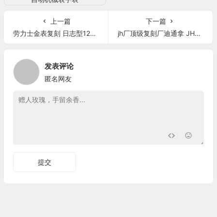
上一篇
下一篇
劳力士金表复刻 日志型126331-0007钢牙圈粉面钻标男表
jh厂顶级复刻厂迪通拿 JH厂V7版劳力士宇宙迪通拿116505男表 玫瑰金 高仿表
发表评论
匿名网友
提交