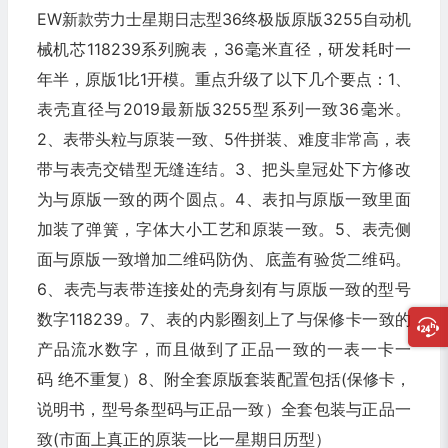
EW新款劳力士星期日志型36终极版原版3255自动机
械机芯118239系列腕表，36毫米直径，研发耗时一
年半，原版1比1开模。重点升级了以下几个要点：1、
表壳直径与2019最新版3255型系列一致36毫米。
2、表带头粒与原装一致、5件拼装、难度非常高，表
带与表壳交错型无缝连结。3、把头皇冠处下方修改
为与原版一致的两个圆点。4、表扣与原版一致里面
加装了弹簧，字体大小工艺和原装一致。5、表壳侧
面与原版一致增加二维码防伪、底盖有验货二维码。
6、表壳与表带连接处的壳身刻有与原版一致的型号
数字118239。7、表的内影圈刻上了与保修卡一致的
产品流水数字，而且做到了正品一致的一表一卡一
码 绝不重复）8、附全套原版套装配置包括(保修卡，
说明书，型号条型码与正品一致）全套包装与正品一
致(市面上真正的原装一比一星期日历型）