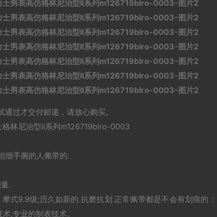
试通过才交付邮递，请放心购买。
型II系列m126719blro-0003
粗细手腕的人佩带的.
量.
式9.9级;历久如新的.抗磨抗划.正常佩带都是不会有划痕的；
r技术,专业的制表技术。