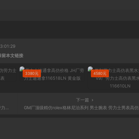
:01:29
保留本文链接
3380元
4580元
下一篇
黑面
GM厂顶级精仿rolex格林尼治系列 男士腕表 劳力士男表高仿格林尼治型 II红黑可乐圈黑面男表16710Coke