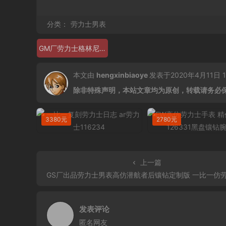
分类：
劳力士男表
GM厂劳力士格林尼治型 劳力士126719blro-0003
本文由
hengxinbiaoye
发表于2020年4月11日 13
除非特殊声明，本站文章均为原创，转载请务必
3380元
2780元
上一篇
GS厂出品劳力士男表高仿潜航者后镶钻定制版 一比一仿劳力士男表高仿潜航者男表 
发表评论
匿名网友