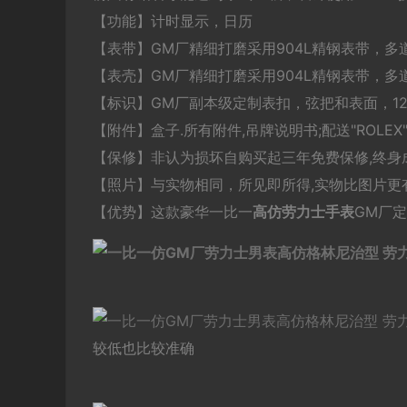
【功能】计时显示，日历
【表带】GM厂精细打磨采用904L精钢表带，
【表壳】GM厂精细打磨采用904L精钢表带，多
【标识】GM厂副本级定制表扣，弦把和表面，12
【附件】盒子.所有附件,吊牌说明书;配送"ROLE
【保修】非认为损坏自购买起三年免费保修,终身
【照片】与实物相同，所见即所得,实物比图片更有
【优势】这款豪华一比一
高仿劳力士
手表
GM厂定
较低也比较准确