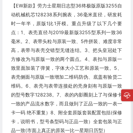
【EW新款】劳力士星期日志型36终极版原版3255自
动机械机芯128238系列腕表，36毫米直径，研发耗
时一年半，原版1比1开模。重点升级了以下几个要
点：1、表壳直径与2019最新版3255型系列一致36
毫米。2、表带头粒与原装一致、5件拼装、难度非常
高，表带与表壳交错型无缝连结。3、把头皇冠处下
方修改为与原版一致的两个圆点。4、表扣与原版一
致里面加装了弹簧，字体大小工艺和原装一致。5、
表壳侧面与原版一致增加二维码防伪、底盖有验货二
维码。6、表壳与表带连接处的壳身刻有与原版一致
的型号数字128238。7、表的内影圈刻上了与保修卡
一致的产品流水数字，而且做到了正品一致的一表一
卡一码 绝不重复）8、附全套原版套装配置包括(保修
卡，说明书，型号条型码与正品一致）全套包装与正
品一致(市面上真正的原装一比一星期日历型）