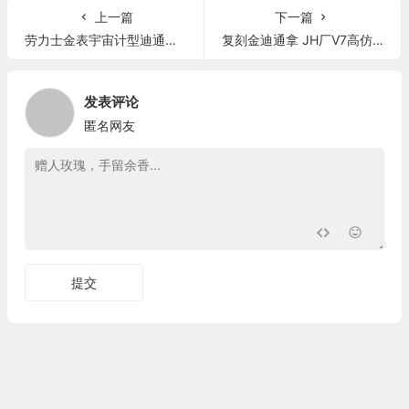
上一篇
下一篇
劳力士金表宇宙计型迪通拿116503白盘 18K间金
复刻金迪通拿 JH厂V7高仿劳力士迪通拿116508 全金金盘黑小圈
发表评论
匿名网友
提交