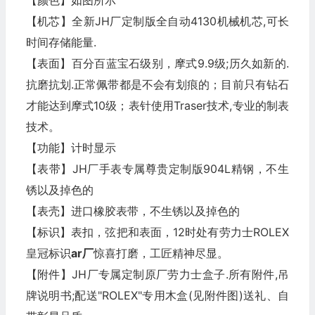
【颜色】如图所示
【机芯】全新JH厂定制版全自动4130机械机芯,可长
时间存储能量.
【表面】百分百蓝宝石级别，摩式9.9级;历久如新的.
抗磨抗划.正常佩带都是不会有划痕的；目前只有钻石
才能达到摩式10级；表针使用Traser技术,专业的制表
技术。
【功能】计时显示
【表带】JH厂手表专属尊贵定制版904L精钢，不生
锈以及掉色的
【表壳】进口橡胶表带，不生锈以及掉色的
【标识】表扣，弦把和表面，12时处有劳力士ROLEX
皇冠标识
ar厂
惊喜打磨，工匠精神尽显。
【附件】JH厂专属定制原厂劳力士盒子.所有附件,吊
牌说明书;配送"ROLEX"专用木盒(见附件图)送礼、自