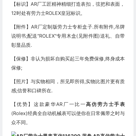
【标识】AR厂工匠精神精细打造表扣，弦把和表面，
12时处有劳力士ROLEX皇冠标识。
【附件】AR厂定制版劳力士专柜盒子.所有附件,吊牌
说明书;配送"ROLEX"专用木盒(见附件图)送礼、自带
彰显品质.
【保修】非认为损坏自购买起三年免费保修,终身成本
保修;
【照片】与实物相同，所见即所得,实物比图片更有质
感;信誉和口碑所在.
【优势】这款豪华AR厂一比一
高仿劳力士
手表
(Rolex)经典全自动机械表可以使你在日常佩带之时与
众不同。