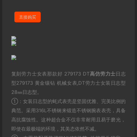
直接购买
复刻劳力士女表那款好 279173 DT
高仿劳力士
日志
型279173 黄金镶钻 机械女表,DT劳力士女装日志型
28㎜日志型。
①：女装日志型的蚝式表壳是坚固优雅、完美比例的
典范。采用316L不锈钢来锻造不锈钢腕表表壳，具备
高抗腐蚀性。这种超合金不仅非常耐用且易于磨光，
即使在最极端的环境，其美态依然不减。