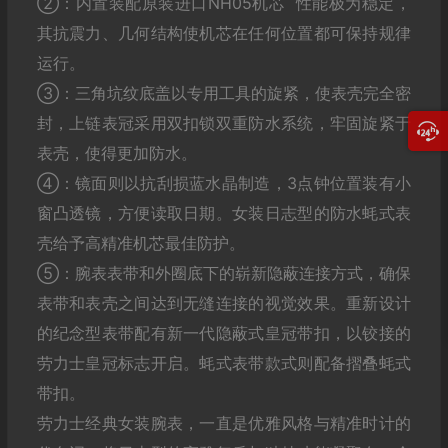
②：内置装配原装进口NH05机芯 性能极为稳定，
其抗震力、几何结构使机芯在任何位置都可保持规律
运行。
③：三角坑纹底盖以专用工具的旋紧，使表壳完全密
封，上链表冠采用双扣锁双重防水系统，牢固旋紧于
表壳，使得更加防水。
④：镜面则以抗刮损蓝水晶制造，3点钟位置装有小
窗凸透镜，方便读取日期。女装日志型的防水蚝式表
壳给予高精准机芯最佳防护。
⑤：腕表表带和外圈底下的崭新隐蔽连接方式，确保
表带和表壳之间达到无缝连接的视觉效果。重新设计
的纪念型表带配有新一代隐蔽式皇冠带扣，以铰接的
劳力士皇冠标志开启。蚝式表带款式则配备摺叠蚝式
带扣。
劳力士经典女装腕表，一直是优雅风格与精准时计的