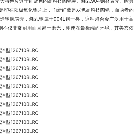
ll，最大特色莫过于红蓝色的高科技陶瓷圈、蚝式904钢材表壳、经
色是印在阳极氧化铝片上，而新红蓝是双色高科技陶瓷，而两者的
造钢腕表壳，蚝式钢属于904L钢一类，这种超合金广泛用于高
钢不仅非常耐用而且易于磨光，即使在最极端的环境，其美态依