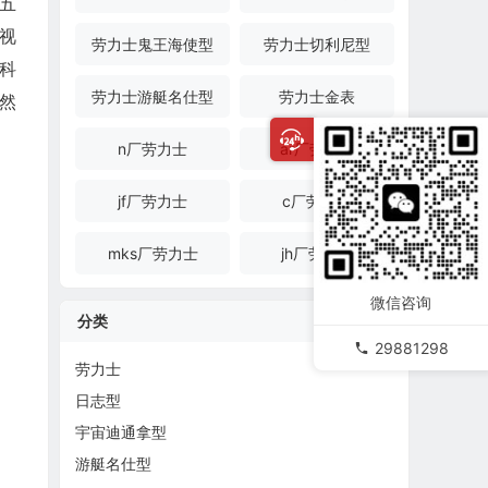
典五
视
劳力士鬼王海使型
劳力士切利尼型
科
劳力士游艇名仕型
劳力士金表
然
n厂劳力士
ar厂劳力士
jf厂劳力士
c厂劳力士
mks厂劳力士
jh厂劳力士
微信咨询
分类
29881298
劳力士
日志型
宇宙迪通拿型
游艇名仕型