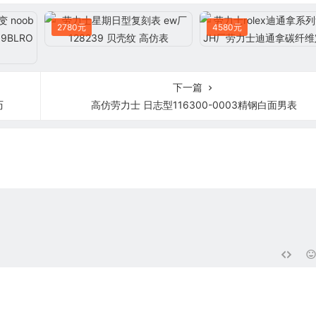
2780元
4580元
下一篇
历
高仿劳力士 日志型116300-0003精钢白面男表