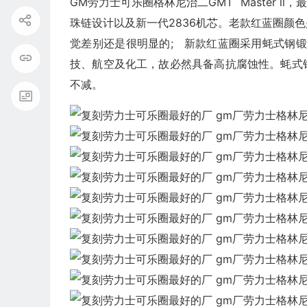
GM劳力士可乐圈格林尼治二GMT Master 
珠链设计以及新一代2836机芯。老款红蓝圈颜
觉差别还是很明显的; 新款红蓝圈采用蚝式钢锻
技、航空及化工，故必然具备高抗腐蚀性。蚝式
不减。