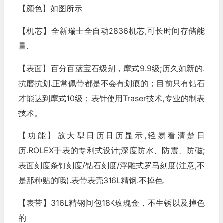
【颜色】如图所示
【机芯】全新瑞士全自动2836机芯,可长时间存储能
量.
【表面】百分百蓝宝石级别，摩式9.9级;历久如新的.
抗磨抗划.正常佩带都是不会有划痕的；目前只有钻石
才能达到摩式10级；表针使用Traser技术,专业的制表
技术。
【功能】放大型日历日历显示,轻易看清楚日
历.ROLEX手表的专利式设计;深度防水、防震、防磁;
表面刻度条钉刻度/钻石刻度/浮雕式罗马刻度(注意,不
是那种贴的哦).表带表壳316L精钢.不掉色.
【表带】316L精钢间包18K玫瑰金，不生锈以及掉色
的