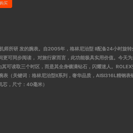
购买
师所研 发的腕表。自2005年，格林尼治型 II配备24小时旋转
间更可同步阅读， 对旅行家而言，此功能极具实用价值。今天为
其可读取三个时区，而是其全身镶满钻石，闪耀迷人。ROLEX
镶钻腕表（关键词：格林尼治型II系列，奢华品质，AISI316L精钢表
动机芯，尺寸：40毫米）