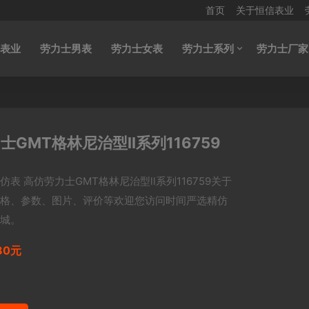
首页
关于恒信表业
表业
劳力士男表
劳力士女表
劳力士系列
劳力士厂家
GMT格林尼治型ll系列116759
仿表 高仿劳力士GMT格林尼治型ll系列116759关于
格、参数、图片、评价等欢迎您访问时间严选精仿
城。
80元