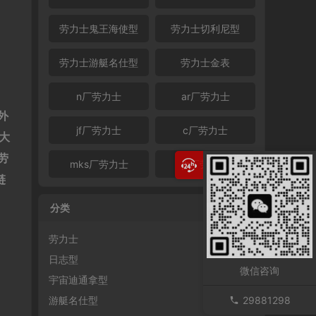
劳力士鬼王海使型
劳力士切利尼型
劳力士游艇名仕型
劳力士金表
n厂劳力士
ar厂劳力士
外
jf厂劳力士
c厂劳力士
大
劳
mks厂劳力士
jh厂劳力士
链
分类
劳力士
日志型
微信咨询
宇宙迪通拿型
29881298
游艇名仕型