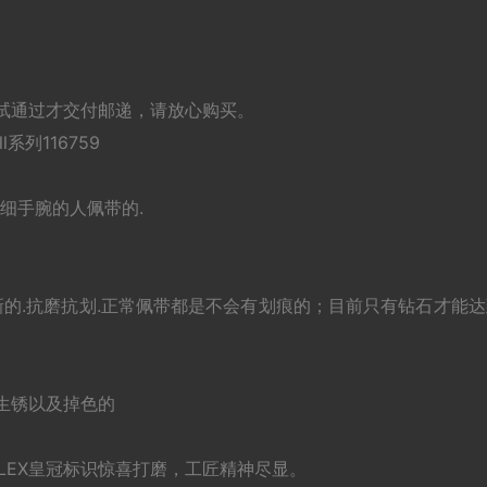
试通过才交付邮递，请放心购买。
系列116759
粗细手腕的人佩带的.
新的.抗磨抗划.正常佩带都是不会有划痕的；目前只有钻石才能达
术。
不生锈以及掉色的
LEX皇冠标识惊喜打磨，工匠精神尽显。