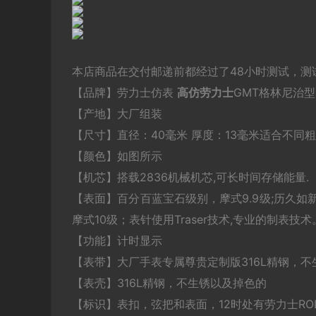
本店商品在交付邮递前都经过了48小时测试，测
【品牌】劳力士仿表
高仿劳力士
GMT格林尼治型ll
【产地】大厂组装
【尺寸】直径：40毫米 厚度：13毫米适合不同
【颜色】如图所示
【机芯】搭载2836机械机芯,可长时间存储能量.
【表面】百分百蓝宝石级别，摩式9.9级;历久如
摩式10级；表针使用Traser技术,专业的制表技
【功能】计时显示
【表带】大厂手表专属尊贵定制版316L精钢，
【表壳】316L精钢，不生锈以及掉色的
【标识】表扣，弦把和表面，12时处有劳力士RO