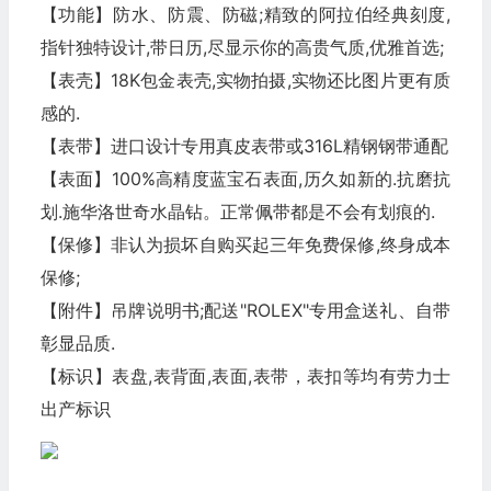
【功能】防水、防震、防磁;精致的阿拉伯经典刻度,
指针独特设计,带日历,尽显示你的高贵气质,优雅首选;
【表壳】18K包金表壳,实物拍摄,实物还比图片更有质
感的.
【表带】进口设计专用真皮表带或316L精钢钢带通配
【表面】100%高精度蓝宝石表面,历久如新的.抗磨抗
划.施华洛世奇水晶钻。正常佩带都是不会有划痕的.
【保修】非认为损坏自购买起三年免费保修,终身成本
保修;
【附件】吊牌说明书;配送"ROLEX"专用盒送礼、自带
彰显品质.
【标识】表盘,表背面,表面,表带，表扣等均有劳力士
出产标识