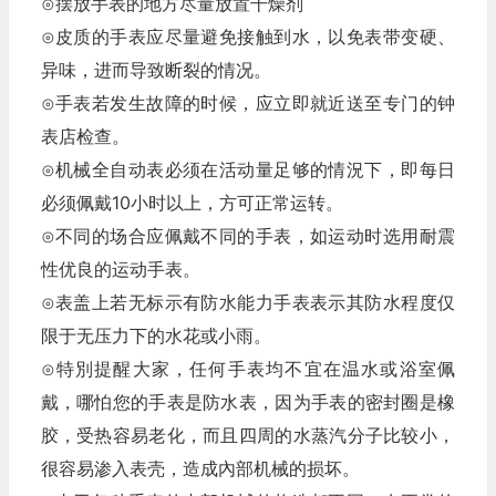
⊙摆放手表的地方尽量放置干燥剂
⊙皮质的手表应尽量避免接触到水，以免表带变硬、
异味，进而导致断裂的情况。
⊙手表若发生故障的时候，应立即就近送至专门的钟
表店检查。
⊙机械全自动表必须在活动量足够的情況下，即每日
必须佩戴10小时以上，方可正常运转。
⊙不同的场合应佩戴不同的手表，如运动时选用耐震
性优良的运动手表。
⊙表盖上若无标示有防水能力手表表示其防水程度仅
限于无压力下的水花或小雨。
⊙特別提醒大家，任何手表均不宜在温水或浴室佩
戴，哪怕您的手表是防水表，因为手表的密封圈是橡
胶，受热容易老化，而且四周的水蒸汽分子比较小，
很容易渗入表壳，造成內部机械的损坏。