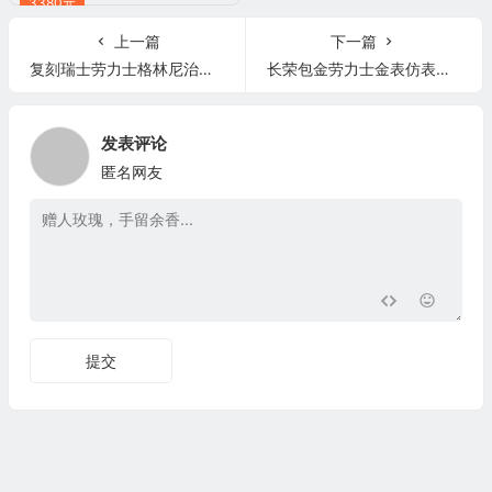
3380元
上一篇
下一篇
复刻瑞士劳力士格林尼治男表 【EW厂】劳力士格林尼治系列图片大全 黑面
长荣包金劳力士金表仿表日志型126333 包
发表评论
匿名网友
提交