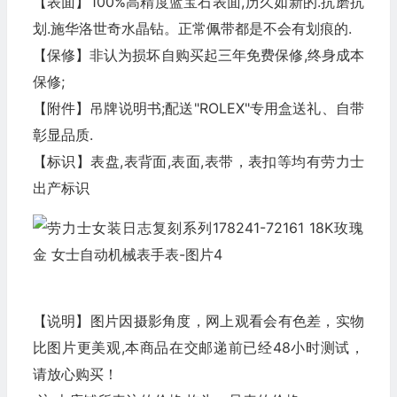
【表面】100%高精度蓝宝石表面,历久如新的.抗磨抗
划.施华洛世奇水晶钻。正常佩带都是不会有划痕的.
【保修】非认为损坏自购买起三年免费保修,终身成本
保修;
【附件】吊牌说明书;配送"ROLEX"专用盒送礼、自带
彰显品质.
【标识】表盘,表背面,表面,表带，表扣等均有劳力士
出产标识
【说明】图片因摄影角度，网上观看会有色差，实物
比图片更美观,本商品在交邮递前已经48小时测试，
请放心购买！