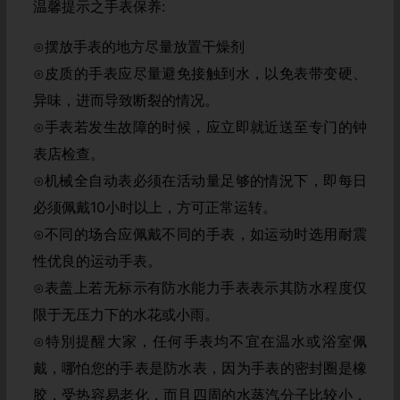
温馨提示之手表保养:
⊙摆放手表的地方尽量放置干燥剂
⊙皮质的手表应尽量避免接触到水，以免表带变硬、
异味，进而导致断裂的情况。
⊙手表若发生故障的时候，应立即就近送至专门的钟
表店检查。
⊙机械全自动表必须在活动量足够的情況下，即每日
必须佩戴10小时以上，方可正常运转。
⊙不同的场合应佩戴不同的手表，如运动时选用耐震
性优良的运动手表。
⊙表盖上若无标示有防水能力手表表示其防水程度仅
限于无压力下的水花或小雨。
⊙特別提醒大家，任何手表均不宜在温水或浴室佩
戴，哪怕您的手表是防水表，因为手表的密封圈是橡
胶，受热容易老化，而且四周的水蒸汽分子比较小，