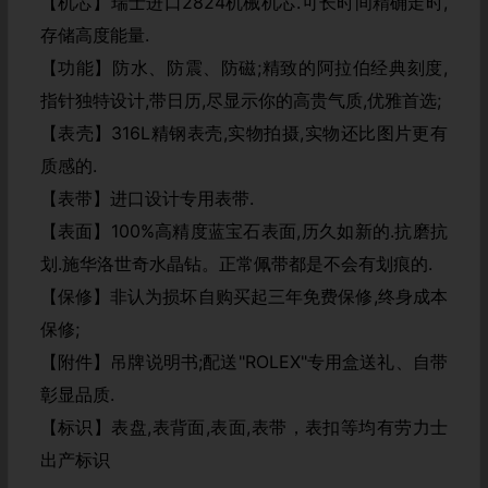
【机芯】瑞士进口2824机械机芯.可长时间精确走时,
存储高度能量.
【功能】防水、防震、防磁;精致的阿拉伯经典刻度,
指针独特设计,带日历,尽显示你的高贵气质,优雅首选;
【表壳】316L精钢表壳,实物拍摄,实物还比图片更有
质感的.
【表带】进口设计专用表带.
【表面】100%高精度蓝宝石表面,历久如新的.抗磨抗
划.施华洛世奇水晶钻。正常佩带都是不会有划痕的.
【保修】非认为损坏自购买起三年免费保修,终身成本
保修;
【附件】吊牌说明书;配送"ROLEX"专用盒送礼、自带
彰显品质.
【标识】表盘,表背面,表面,表带，表扣等均有劳力士
出产标识