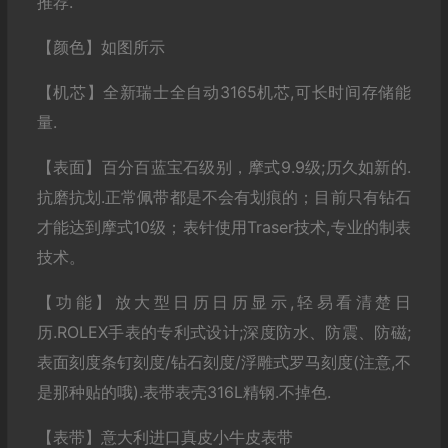
推荐.
【颜色】如图所示
【机芯】全新瑞士全自动3165机芯,可长时间存储能
量.
【表面】百分百蓝宝石级别，摩式9.9级;历久如新的.
抗磨抗划.正常佩带都是不会有划痕的；目前只有钻石
才能达到摩式10级；表针使用Traser技术,专业的制表
技术。
【功能】放大型日历日历显示,轻易看清楚日
历.ROLEX手表的专利式设计;深度防水、防震、防磁;
表面刻度条钉刻度/钻石刻度/浮雕式罗马刻度(注意,不
是那种贴的哦).表带表壳316L精钢.不掉色.
【表带】意大利进口真皮小牛皮表带