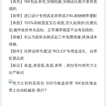
【表壳】18K包金表壳,实物拍摄,实物还比图片更有质
感的.
【表带】进口设计专用真皮表带或316L精钢钢带通配
【表面】100%高精度蓝宝石表面,历久如新的.抗磨抗
划.施华洛世奇水晶钻。正常佩带都是不会有划痕的.
【保修】非认为损坏自购买起三年免费保修,终身成本
保修;
【附件】吊牌说明书;配送"ROLEX"专用盒送礼、自带
彰显品质.
【标识】表盘,表背面,表面,表带，表扣等均有劳力士
出产标识